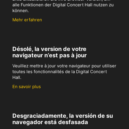
alle Funktionen der Digital Concert Hall nutzen zu
können.
Mehr erfahren
Désolé, la version de votre
navigateur n’est pas à jour
Veuillez mettre à jour votre navigateur pour utiliser
toutes les fonctionnalités de la Digital Concert
Hall.
En savoir plus
Desgraciadamente, la versión de su
navegador está desfasada