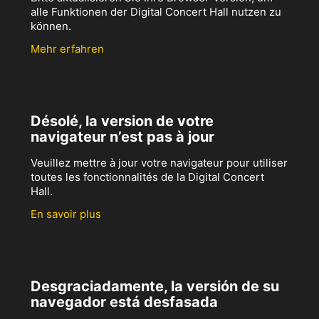
alle Funktionen der Digital Concert Hall nutzen zu
können.
Mehr erfahren
Désolé, la version de votre
navigateur n’est pas à jour
Veuillez mettre à jour votre navigateur pour utiliser
toutes les fonctionnalités de la Digital Concert
Hall.
En savoir plus
Desgraciadamente, la versión de su
navegador está desfasada