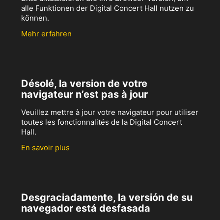
alle Funktionen der Digital Concert Hall nutzen zu
können.
Mehr erfahren
Désolé, la version de votre
navigateur n’est pas à jour
Veuillez mettre à jour votre navigateur pour utiliser
toutes les fonctionnalités de la Digital Concert
Hall.
En savoir plus
Desgraciadamente, la versión de su
navegador está desfasada