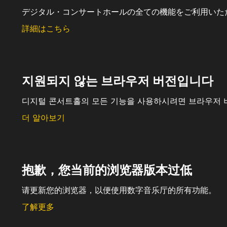
デジタル・コンサートホールの全ての機能をご利用いた
詳細はこちら
지원되지 않는 브라우저 버전입니다
디지털 콘서트홀의 모든 기능을 사용하시려면 브라우저 
더 알아보기
抱歉，您当前的浏览器版本过低
请更新您的浏览器，以便使用数字音乐厅的所有功能。
了解更多