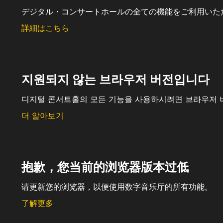
デジタル・コンサートホールの全ての機能をご利用いた
詳細はこちら
지원되지 않는 브라우저 버전입니다
디지털 콘서트홀의 모든 기능을 사용하시려면 브라우저 
더 알아보기
抱歉，您当前的浏览器版本过低
请更新您的浏览器，以便使用数字音乐厅的所有功能。
了解更多