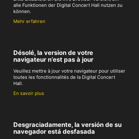
alle Funktionen der Digital Concert Hall nutzen zu
können.
Mehr erfahren
Désolé, la version de votre
navigateur n’est pas à jour
Veuillez mettre à jour votre navigateur pour utiliser
toutes les fonctionnalités de la Digital Concert
Hall.
En savoir plus
Desgraciadamente, la versión de su
navegador está desfasada