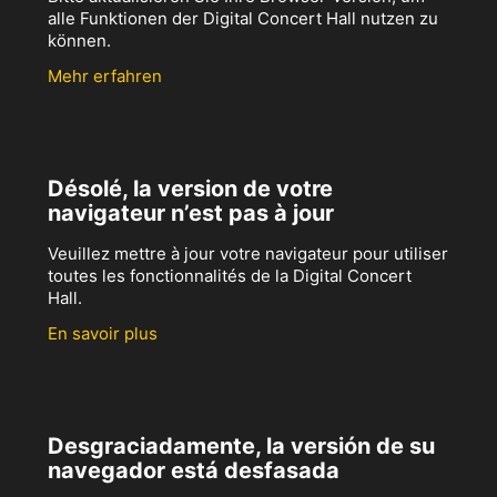
alle Funktionen der Digital Concert Hall nutzen zu
können.
Mehr erfahren
Désolé, la version de votre
navigateur n’est pas à jour
Veuillez mettre à jour votre navigateur pour utiliser
toutes les fonctionnalités de la Digital Concert
Hall.
En savoir plus
Desgraciadamente, la versión de su
navegador está desfasada