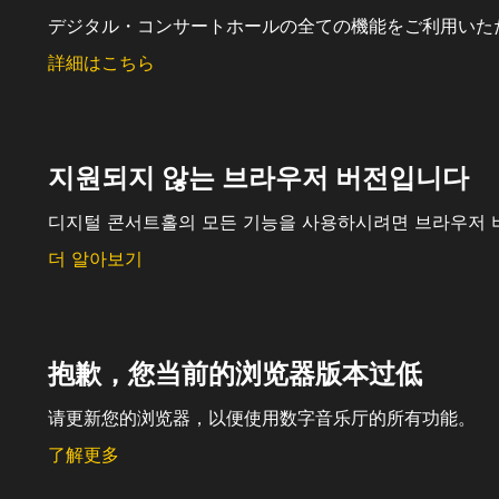
デジタル・コンサートホールの全ての機能をご利用いた
詳細はこちら
지원되지 않는 브라우저 버전입니다
디지털 콘서트홀의 모든 기능을 사용하시려면 브라우저 
더 알아보기
抱歉，您当前的浏览器版本过低
请更新您的浏览器，以便使用数字音乐厅的所有功能。
了解更多