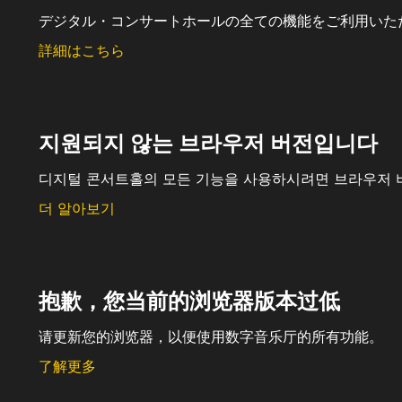
デジタル・コンサートホールの全ての機能をご利用いた
詳細はこちら
지원되지 않는 브라우저 버전입니다
디지털 콘서트홀의 모든 기능을 사용하시려면 브라우저 
더 알아보기
抱歉，您当前的浏览器版本过低
请更新您的浏览器，以便使用数字音乐厅的所有功能。
了解更多