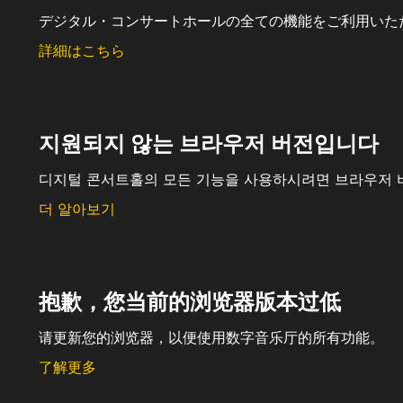
デジタル・コンサートホールの全ての機能をご利用いた
詳細はこちら
지원되지 않는 브라우저 버전입니다
디지털 콘서트홀의 모든 기능을 사용하시려면 브라우저 
더 알아보기
抱歉，您当前的浏览器版本过低
请更新您的浏览器，以便使用数字音乐厅的所有功能。
了解更多