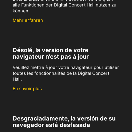
alle Funktionen der Digital Concert Hall nutzen zu
können.
Mehr erfahren
Désolé, la version de votre
navigateur n’est pas à jour
Veuillez mettre à jour votre navigateur pour utiliser
toutes les fonctionnalités de la Digital Concert
Hall.
En savoir plus
Desgraciadamente, la versión de su
navegador está desfasada