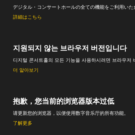
デジタル・コンサートホールの全ての機能をご利用いた
詳細はこちら
지원되지 않는 브라우저 버전입니다
디지털 콘서트홀의 모든 기능을 사용하시려면 브라우저 
더 알아보기
抱歉，您当前的浏览器版本过低
请更新您的浏览器，以便使用数字音乐厅的所有功能。
了解更多