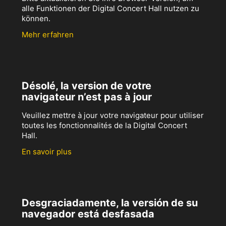
alle Funktionen der Digital Concert Hall nutzen zu
können.
Mehr erfahren
Désolé, la version de votre
navigateur n’est pas à jour
Veuillez mettre à jour votre navigateur pour utiliser
toutes les fonctionnalités de la Digital Concert
Hall.
En savoir plus
Desgraciadamente, la versión de su
navegador está desfasada