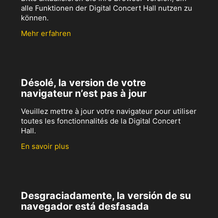
alle Funktionen der Digital Concert Hall nutzen zu
können.
Mehr erfahren
Désolé, la version de votre
navigateur n’est pas à jour
Veuillez mettre à jour votre navigateur pour utiliser
toutes les fonctionnalités de la Digital Concert
Hall.
En savoir plus
Desgraciadamente, la versión de su
navegador está desfasada