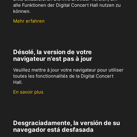
alle Funktionen der Digital Concert Hall nutzen zu
können.
Mehr erfahren
Désolé, la version de votre
navigateur n’est pas à jour
Veuillez mettre à jour votre navigateur pour utiliser
toutes les fonctionnalités de la Digital Concert
Hall.
En savoir plus
Desgraciadamente, la versión de su
navegador está desfasada