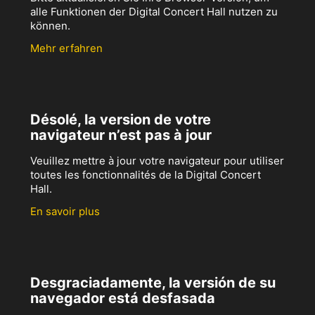
alle Funktionen der Digital Concert Hall nutzen zu
können.
Mehr erfahren
Désolé, la version de votre
navigateur n’est pas à jour
Veuillez mettre à jour votre navigateur pour utiliser
toutes les fonctionnalités de la Digital Concert
Hall.
En savoir plus
Desgraciadamente, la versión de su
navegador está desfasada