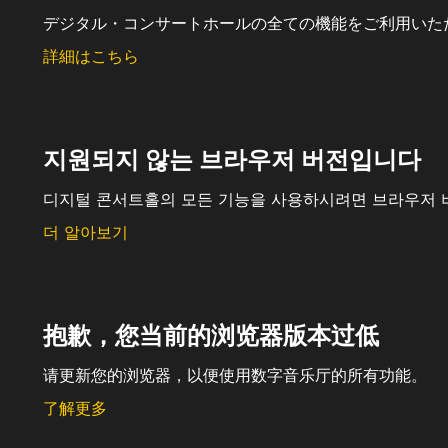
デジタル・コンサートホールの全ての機能をご利用いた
詳細はこちら
지원되지 않는 브라우저 버전입니다
디지털 콘서트홀의 모든 기능을 사용하시려면 브라우저 
더 알아보기
抱歉，您当前的浏览器版本过低
请更新您的浏览器，以便使用数字音乐厅的所有功能。
了解更多