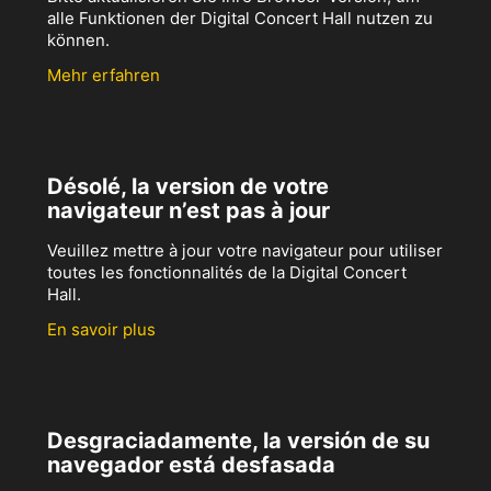
alle Funktionen der Digital Concert Hall nutzen zu
können.
Mehr erfahren
Désolé, la version de votre
navigateur n’est pas à jour
Veuillez mettre à jour votre navigateur pour utiliser
toutes les fonctionnalités de la Digital Concert
Hall.
En savoir plus
Desgraciadamente, la versión de su
navegador está desfasada