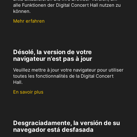
alle Funktionen der Digital Concert Hall nutzen zu
können.
Mehr erfahren
Désolé, la version de votre
navigateur n’est pas à jour
Veuillez mettre à jour votre navigateur pour utiliser
toutes les fonctionnalités de la Digital Concert
Hall.
En savoir plus
Desgraciadamente, la versión de su
navegador está desfasada