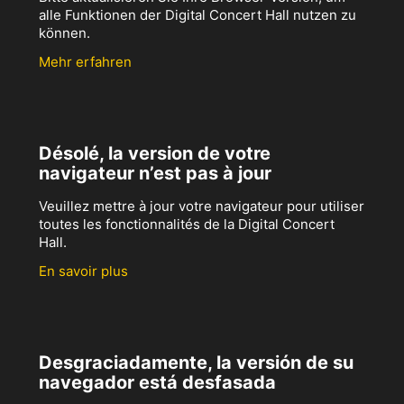
alle Funktionen der Digital Concert Hall nutzen zu
können.
Mehr erfahren
Désolé, la version de votre
navigateur n’est pas à jour
Veuillez mettre à jour votre navigateur pour utiliser
toutes les fonctionnalités de la Digital Concert
Hall.
En savoir plus
Desgraciadamente, la versión de su
navegador está desfasada