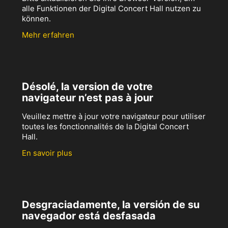
alle Funktionen der Digital Concert Hall nutzen zu
können.
Mehr erfahren
Désolé, la version de votre
navigateur n’est pas à jour
Veuillez mettre à jour votre navigateur pour utiliser
toutes les fonctionnalités de la Digital Concert
Hall.
En savoir plus
Desgraciadamente, la versión de su
navegador está desfasada