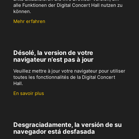
alle Funktionen der Digital Concert Hall nutzen zu
können.
Mehr erfahren
Désolé, la version de votre
navigateur n’est pas à jour
Veuillez mettre à jour votre navigateur pour utiliser
toutes les fonctionnalités de la Digital Concert
Hall.
En savoir plus
Desgraciadamente, la versión de su
navegador está desfasada