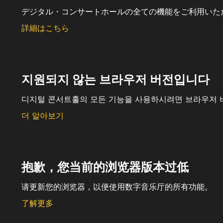
デジタル・コンサートホールの全ての機能をご利用いた
詳細はこちら
지원되지 않는 브라우저 버전입니다
디지털 콘서트홀의 모든 기능을 사용하시려면 브라우저 
더 알아보기
抱歉，您当前的浏览器版本过低
请更新您的浏览器，以便使用数字音乐厅的所有功能。
了解更多