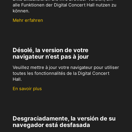
alle Funktionen der Digital Concert Hall nutzen zu
können.
Mehr erfahren
Désolé, la version de votre
navigateur n’est pas à jour
Veuillez mettre à jour votre navigateur pour utiliser
toutes les fonctionnalités de la Digital Concert
Hall.
En savoir plus
Desgraciadamente, la versión de su
navegador está desfasada