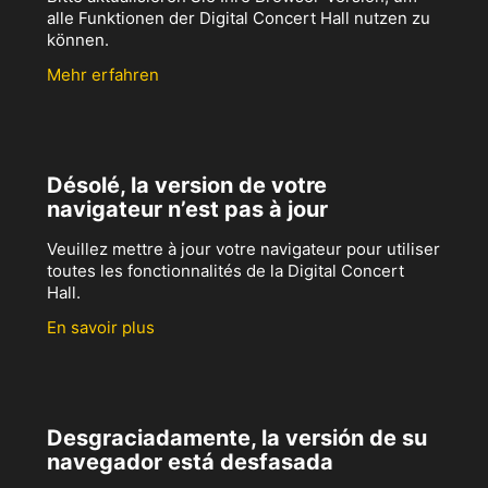
alle Funktionen der Digital Concert Hall nutzen zu
können.
Mehr erfahren
Désolé, la version de votre
navigateur n’est pas à jour
Veuillez mettre à jour votre navigateur pour utiliser
toutes les fonctionnalités de la Digital Concert
Hall.
En savoir plus
Desgraciadamente, la versión de su
navegador está desfasada