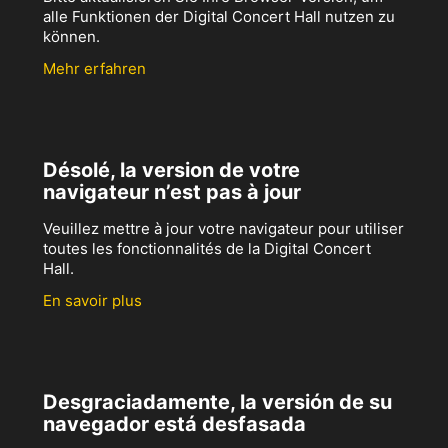
alle Funktionen der Digital Concert Hall nutzen zu
können.
Mehr erfahren
Désolé, la version de votre
navigateur n’est pas à jour
Veuillez mettre à jour votre navigateur pour utiliser
toutes les fonctionnalités de la Digital Concert
Hall.
En savoir plus
Desgraciadamente, la versión de su
navegador está desfasada