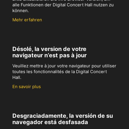
alle Funktionen der Digital Concert Hall nutzen zu
können.
Mehr erfahren
Désolé, la version de votre
navigateur n’est pas à jour
Veuillez mettre à jour votre navigateur pour utiliser
toutes les fonctionnalités de la Digital Concert
Hall.
En savoir plus
Desgraciadamente, la versión de su
navegador está desfasada