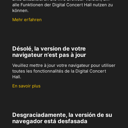
alle Funktionen der Digital Concert Hall nutzen zu
können.
Mehr erfahren
Désolé, la version de votre
navigateur n’est pas à jour
Veuillez mettre à jour votre navigateur pour utiliser
toutes les fonctionnalités de la Digital Concert
Hall.
En savoir plus
Desgraciadamente, la versión de su
navegador está desfasada