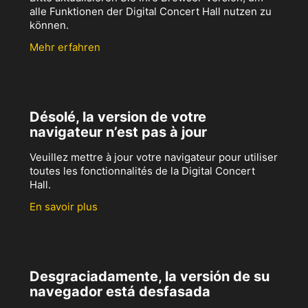
alle Funktionen der Digital Concert Hall nutzen zu
können.
Mehr erfahren
Désolé, la version de votre
navigateur n’est pas à jour
Veuillez mettre à jour votre navigateur pour utiliser
toutes les fonctionnalités de la Digital Concert
Hall.
En savoir plus
Desgraciadamente, la versión de su
navegador está desfasada