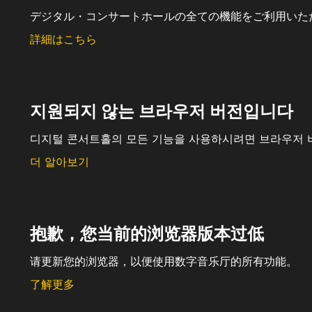
デジタル・コンサートホールの全ての機能をご利用いた
詳細はこちら
지원되지 않는 브라우저 버전입니다
디지털 콘서트홀의 모든 기능을 사용하시려면 브라우저 
더 알아보기
抱歉，您当前的浏览器版本过低
请更新您的浏览器，以便使用数字音乐厅的所有功能。
了解更多