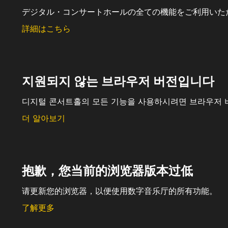
デジタル・コンサートホールの全ての機能をご利用いた
詳細はこちら
지원되지 않는 브라우저 버전입니다
디지털 콘서트홀의 모든 기능을 사용하시려면 브라우저 
더 알아보기
抱歉，您当前的浏览器版本过低
请更新您的浏览器，以便使用数字音乐厅的所有功能。
了解更多