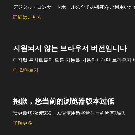
デジタル・コンサートホールの全ての機能をご利用いた
詳細はこちら
지원되지 않는 브라우저 버전입니다
디지털 콘서트홀의 모든 기능을 사용하시려면 브라우저 
더 알아보기
抱歉，您当前的浏览器版本过低
请更新您的浏览器，以便使用数字音乐厅的所有功能。
了解更多