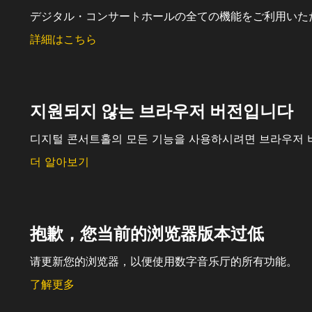
デジタル・コンサートホールの全ての機能をご利用いた
詳細はこちら
지원되지 않는 브라우저 버전입니다
디지털 콘서트홀의 모든 기능을 사용하시려면 브라우저 
더 알아보기
抱歉，您当前的浏览器版本过低
请更新您的浏览器，以便使用数字音乐厅的所有功能。
了解更多