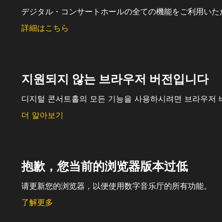
デジタル・コンサートホールの全ての機能をご利用いた
詳細はこちら
지원되지 않는 브라우저 버전입니다
디지털 콘서트홀의 모든 기능을 사용하시려면 브라우저 
더 알아보기
抱歉，您当前的浏览器版本过低
请更新您的浏览器，以便使用数字音乐厅的所有功能。
了解更多