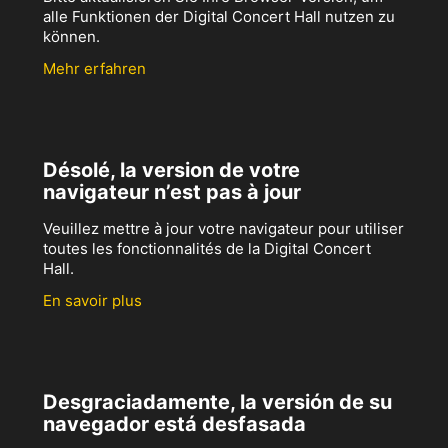
alle Funktionen der Digital Concert Hall nutzen zu
können.
Mehr erfahren
Désolé, la version de votre
navigateur n’est pas à jour
Veuillez mettre à jour votre navigateur pour utiliser
toutes les fonctionnalités de la Digital Concert
Hall.
En savoir plus
Desgraciadamente, la versión de su
navegador está desfasada