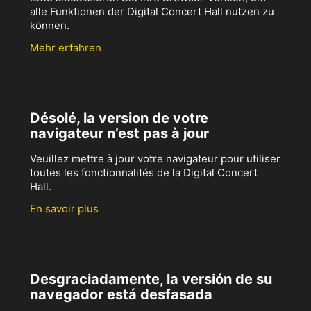
alle Funktionen der Digital Concert Hall nutzen zu
können.
Mehr erfahren
Désolé, la version de votre
navigateur n’est pas à jour
Veuillez mettre à jour votre navigateur pour utiliser
toutes les fonctionnalités de la Digital Concert
Hall.
En savoir plus
Desgraciadamente, la versión de su
navegador está desfasada