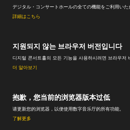
デジタル・コンサートホールの全ての機能をご利用いた
詳細はこちら
지원되지 않는 브라우저 버전입니다
디지털 콘서트홀의 모든 기능을 사용하시려면 브라우저 
더 알아보기
抱歉，您当前的浏览器版本过低
请更新您的浏览器，以便使用数字音乐厅的所有功能。
了解更多