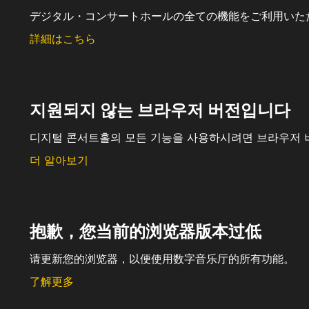
デジタル・コンサートホールの全ての機能をご利用いた
詳細はこちら
지원되지 않는 브라우저 버전입니다
디지털 콘서트홀의 모든 기능을 사용하시려면 브라우저 
더 알아보기
抱歉，您当前的浏览器版本过低
请更新您的浏览器，以便使用数字音乐厅的所有功能。
了解更多