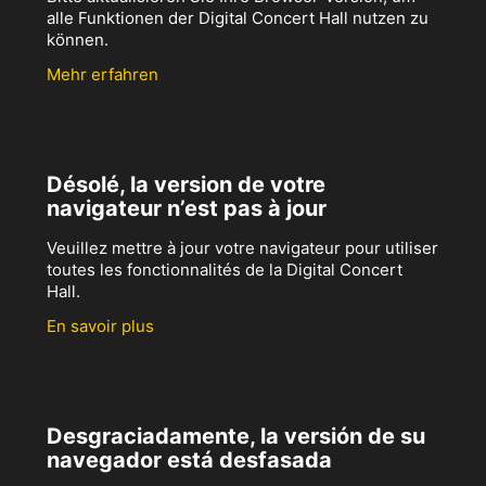
alle Funktionen der Digital Concert Hall nutzen zu
können.
Mehr erfahren
Désolé, la version de votre
navigateur n’est pas à jour
Veuillez mettre à jour votre navigateur pour utiliser
toutes les fonctionnalités de la Digital Concert
Hall.
En savoir plus
Desgraciadamente, la versión de su
navegador está desfasada