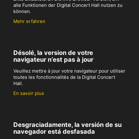
alle Funktionen der Digital Concert Hall nutzen zu
können.
Mehr erfahren
Désolé, la version de votre
navigateur n’est pas à jour
Veuillez mettre à jour votre navigateur pour utiliser
toutes les fonctionnalités de la Digital Concert
Hall.
En savoir plus
Desgraciadamente, la versión de su
navegador está desfasada