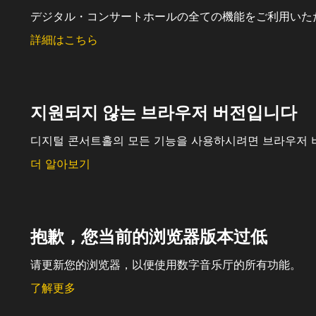
デジタル・コンサートホールの全ての機能をご利用いた
詳細はこちら
지원되지 않는 브라우저 버전입니다
디지털 콘서트홀의 모든 기능을 사용하시려면 브라우저 
더 알아보기
抱歉，您当前的浏览器版本过低
请更新您的浏览器，以便使用数字音乐厅的所有功能。
了解更多