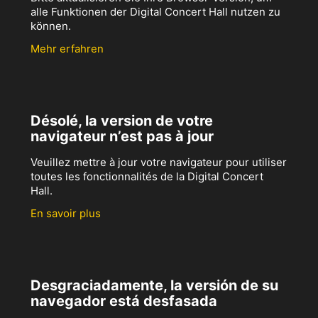
alle Funktionen der Digital Concert Hall nutzen zu
können.
Mehr erfahren
Désolé, la version de votre
navigateur n’est pas à jour
Veuillez mettre à jour votre navigateur pour utiliser
toutes les fonctionnalités de la Digital Concert
Hall.
En savoir plus
Desgraciadamente, la versión de su
navegador está desfasada