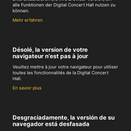
alle Funktionen der Digital Concert Hall nutzen zu
können.
Mehr erfahren
Désolé, la version de votre
navigateur n’est pas à jour
Veuillez mettre à jour votre navigateur pour utiliser
toutes les fonctionnalités de la Digital Concert
Hall.
En savoir plus
Desgraciadamente, la versión de su
navegador está desfasada