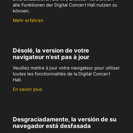
alle Funktionen der Digital Concert Hall nutzen zu
können.
Mehr erfahren
Désolé, la version de votre
navigateur n’est pas à jour
Veuillez mettre à jour votre navigateur pour utiliser
toutes les fonctionnalités de la Digital Concert
Hall.
En savoir plus
Desgraciadamente, la versión de su
navegador está desfasada