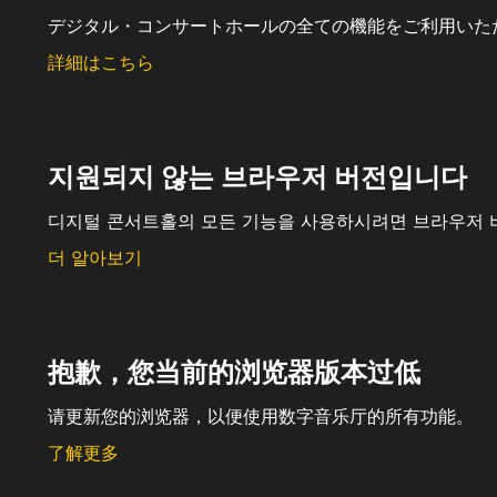
デジタル・コンサートホールの全ての機能をご利用いた
詳細はこちら
지원되지 않는 브라우저 버전입니다
디지털 콘서트홀의 모든 기능을 사용하시려면 브라우저 
더 알아보기
抱歉，您当前的浏览器版本过低
请更新您的浏览器，以便使用数字音乐厅的所有功能。
了解更多