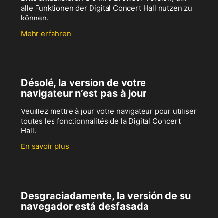
alle Funktionen der Digital Concert Hall nutzen zu
können.
Mehr erfahren
Désolé, la version de votre
navigateur n’est pas à jour
Veuillez mettre à jour votre navigateur pour utiliser
toutes les fonctionnalités de la Digital Concert
Hall.
En savoir plus
Desgraciadamente, la versión de su
navegador está desfasada