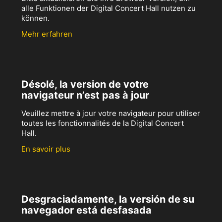
alle Funktionen der Digital Concert Hall nutzen zu
können.
Mehr erfahren
Désolé, la version de votre
navigateur n’est pas à jour
Veuillez mettre à jour votre navigateur pour utiliser
toutes les fonctionnalités de la Digital Concert
Hall.
En savoir plus
Desgraciadamente, la versión de su
navegador está desfasada