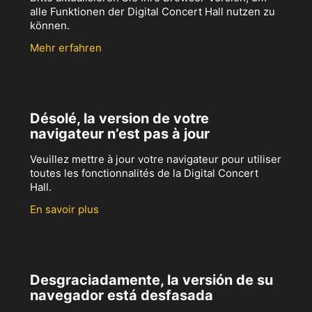
alle Funktionen der Digital Concert Hall nutzen zu
können.
Mehr erfahren
Désolé, la version de votre
navigateur n’est pas à jour
Veuillez mettre à jour votre navigateur pour utiliser
toutes les fonctionnalités de la Digital Concert
Hall.
En savoir plus
Desgraciadamente, la versión de su
navegador está desfasada