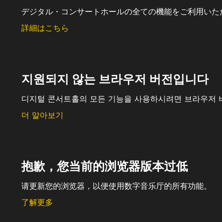
デジタル・コンサートホールの全ての機能をご利用いた
詳細はこちら
지원되지 않는 브라우저 버전입니다
디지털 콘서트홀의 모든 기능을 사용하시려면 브라우저 
더 알아보기
抱歉，您当前的浏览器版本过低
请更新您的浏览器，以便使用数字音乐厅的所有功能。
了解更多