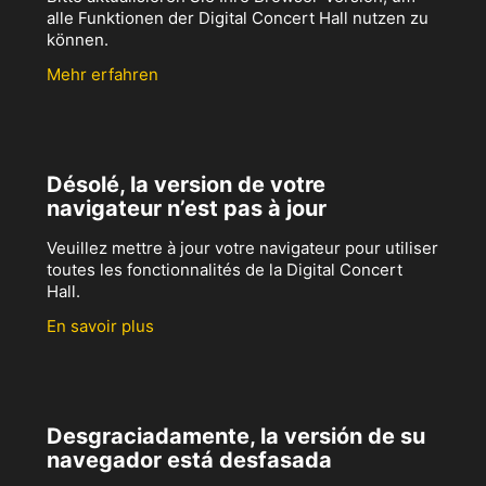
alle Funktionen der Digital Concert Hall nutzen zu
können.
Mehr erfahren
Désolé, la version de votre
navigateur n’est pas à jour
Veuillez mettre à jour votre navigateur pour utiliser
toutes les fonctionnalités de la Digital Concert
Hall.
En savoir plus
Desgraciadamente, la versión de su
navegador está desfasada